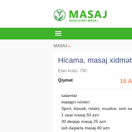
MASAJ
▸
Hicama, masaj xidmət
Elan kodu: 790
Qiymət
15 
salamlar
masaj
ın növleri
Sport, klassik, relaks, mualice, sinir sak
1 saat masaj 50 azn
30 deqiqe masaj 25 azn
isdi daşlarla masaj 40 azn