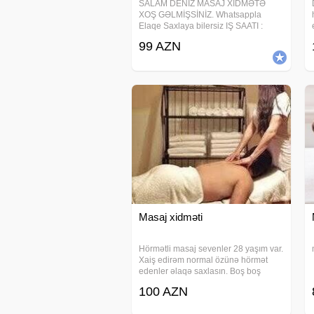
SALAM DENİZ MASAJ XİDMƏTƏ
XOŞ GƏLMİŞSİNİZ. Whatsappla
Elaqe Saxlaya bilersiz IŞ SAATI :
11:00-05:00 SONADEK DIQQETLE
99 AZN
OXUYUN 2 SAAT )MASAJ - 120 AZN
QEYD İNTİM YOXDUR RAHATLAMA
YOXDUR SIRF MÜALİCƏVİ
MASAJLARDIR! SPORT
Masaj xidməti
Hörmətli masaj sevenler 28 yaşım var.
Xaiş edirəm normal özünə hörmət
edenler əlaqə saxlasın. Boş boş
insanlar narahat etməsin. 1 saat
100 AZN
100manatdı. Ətraflı məlumat almaq
istəyənlər əlaqə saxlasın.