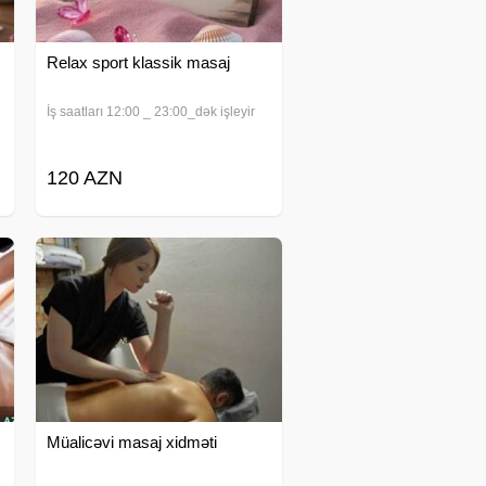
Relax sport klassik masaj
İş saatları 12:00 _ 23:00_dək işleyir
120 AZN
Müalicəvi masaj xidməti