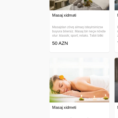
Masaj xidməti
Masajdan zövq almaq istəyirsinizsə
buyura bilərsiz. Masaj bir neçə növdə
olur :klassik; sport; relaks. Təbii bitki
yağları isti yağlar ilə masaj edirəm.
50 AZN
Ayaq masajı professional şəkildə
edirəm; bütöv bədən masajı yapon
Masaj xidmeti