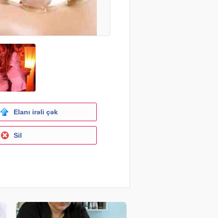
Elanı irəli çək
Sil