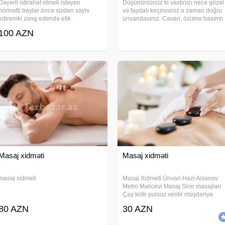
Dəyərli istirahət etmek istəyən
Düşünürsünüz ki vaxtınızı necə gözəl
hörmətli bəylər öncə sizdən xayis
və faydalı keçirəsiniz o zaman doğru
ediremki zəng edendə etik
ünvandasınız. Cavan, özümə baxımlı
qaydalarimiza riayyət edek mən tək
xanımam. Sizlər üçün massajin
100 AZN
isləyirəm əgər sizdə sakit səliqəli və
növlərini təklif edirəm - Relax, Sport
prablemsiz unvan axtarirsizsa buyrun
Klasik Antisellülit. Səxavətli və mədən
qonagim olun
Masaj xidməti
Masaj xidməti
masaj xidmeti
Masaj Xidmeti Ünvan Həzi Aslanov
Metro Malicevi Masaj Sinir masajları
Çay kofe pulsuz verilir müşdəriyə
80 AZN
30 AZN