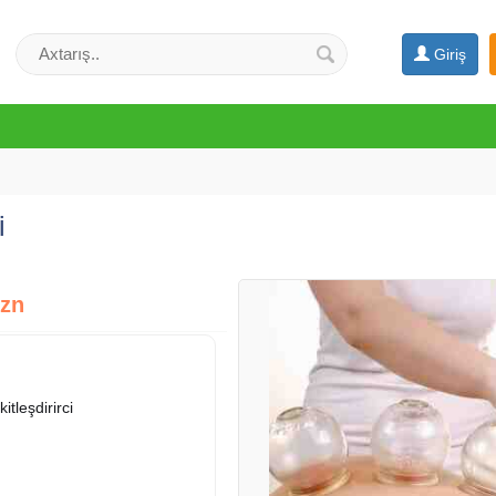
Giriş
i
Azn
itleşdirirci