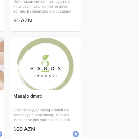
Ruhunuzun yenilənməsi üçun sizi
müalicəvi masaj xidmətinə dəvət
edirəm. Bədəninizdə olan yağların
piylənmə duzlaşma bel boyun
60 AZN
nahiyəsində olan ağrılarin aradan
i
qaldırılmasi. Təmiz dəsmallar şampun
gel masajdan sonra duş
Masaj xidməti
2Hands seyyar masaj xidmeti sizi
salamlayır 1 saat masaj -100 azn
Masajist seçimi sərbəstdir Classik
masaj Sport masaj Relax masaj Üz
100 AZN
masaji Anticelulit masaj Hicama(elavə
odənişli) Zeli(elavə odənişli)