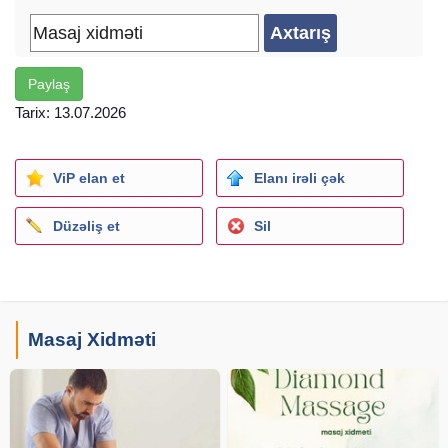
Paylaş
Tarix: 13.07.2026
ViP elan et
Elanı irəli çək
Düzəliş et
Sil
Masaj Xidməti