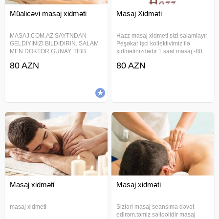
Müalicəvi masaj xidməti
Masaj Xidməti
MASAJ.COM.AZ SAYTNDAN
Hazz masaj xidmeti sizi salamlayır
GELDIYINIZI BILDIDIRIN. SALAM
Peşəkar işci kollektivimiz ilə
MEN DOKTOR GÜNAY. TİBB
xidmətinizdədir 1 saat masaj -80
TƏHSİLİM VAR 2016-Cİ İLDƏN
azn Masajist seçimi sərbəstdir
80 AZN
80 AZN
HƏKİM FİZİOTERAPEVT MASAJÇI
Classic masaj Sport masaj Relax
İŞLƏYİRƏM. XAHİS EDİRƏM
masaj Üz masaji Xidmət ünvana
ZENG EDENDE MEDENİ XOS
qəlir: •Sifarişlər 1 saat
DANİSİN. KİSİLİYİNİZ
OGLANLİGİNİZ
Masaj xidməti
Masaj xidməti
masaj xidmeti
Sizləri masaj seansıma dəvət
edirəm.təmiz səliqəlidir masaj