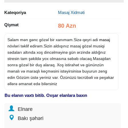
Kateqoriya
Masaj Xidməti
Qiymət
80 Azn
Salam mən gənc gözəl bir xanımam.Sizə qeyri adi
masaj
növləri təklif edirəm.Sizin aldıqınız masaj gözəl musiqi
sədaları altında xoş dincəlməyinə gün ərzində aldığnız
stresin tam şəkildə yox olmasına səbəb olacaq.Masajdan
sonra gözəl bir duş alaraq. Xoş istirahət və gününzün
mənalı və maraqlı keçməsini istəyirsinisə buyurun zeng
edin Gözüm üstə yeriniz var. Özünüzü təcrübəli və peşəkar
əllərə əmanət edə bilərsiniz
Bu elanın vaxtı bitib. Oxşar elanlara baxın
Elnare
Bakı şəhəri