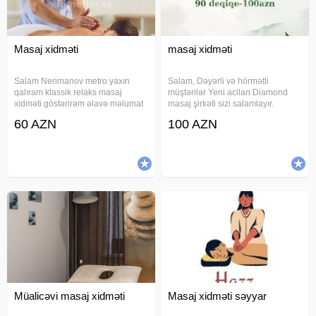
Masaj xidməti
masaj xidməti
Salam Nerimanov metro yaxın
Salam, Dəyərli və hörmətli
qalıram klassik relaks masaj
müştərilər Yeni acilan Diamond
xidməti göstərirəm əlavə məlumat
masaj şirkəti sizi salamlayır.
almaq üçün vaccapa yazın
Peşəkar işçi kollektivi olaraq
60 AZN
100 AZN
yaxudda zəng edin özüm bəyəm
xidmətinizdəyik. Massaj növləri:
yalnız bəylər narahat etsin gəlsin
Klassik massaj Relax massaj
Sport massaj Üz massaj Masaj
muddeti:
Müalicəvi masaj xidməti
Masaj xidməti səyyar