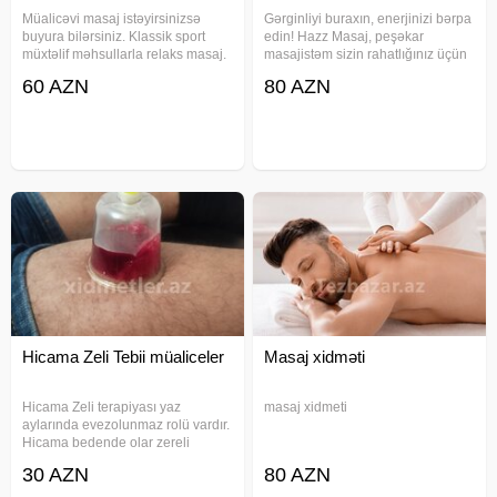
Müalicəvi masaj istəyirsinizsə
Gərginliyi buraxın, enerjinizi bərpa
buyura bilərsiniz. Klassik sport
edin! Hazz Masaj, peşəkar
müxtəlif məhsullarla relaks masaj.
masajistəm sizin rahatlığınız üçün
Hər bir nöqtə ayrı masaj olunur.
xidmət göstərirəm. Növlər: Klassik
60 AZN
80 AZN
Təmiz dəsmal çay kofe verilir.
masaj, idman masajı, stres azaldıcı
masaj diqqətli və peşəkar xidmət
bizde
Hicama Zeli Tebii müaliceler
Masaj xidməti
Hicama Zeli terapiyası yaz
masaj xidmeti
aylarında evezolunmaz rolü vardır.
Hicama bedende olar zereli
maddeleri, ağır çirkli toksinleri
30 AZN
80 AZN
vücudumuzdan xaric edir ve qan
hüceyreleri yenilenir. Qan