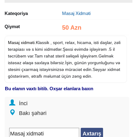
Kateqoriya
Masaj Xidməti
Qiymət
50 Azn
Masaj xidməti
.Klassik , sport, relax, hicama, isti daşlar, zəli
terapiası və s kimi xidmətlər.Şəxsi evimdə işləyirəm .5 il
təcrübəm var.Tam rahat steril səliqəli işləyirəm.Gelmək
istəsəz əlaqə saxlaya bilərsiz.İşin, günün yorgunluğunu və
stesini çxarmaq istəyirsinizsə müraciət edin.Səyyar xidmət
göstərirəm, ətraflı məlumat üçün zəng edin.
Bu elanın vaxtı bitib. Oxşar elanlara baxın
İnci
Bakı şəhəri