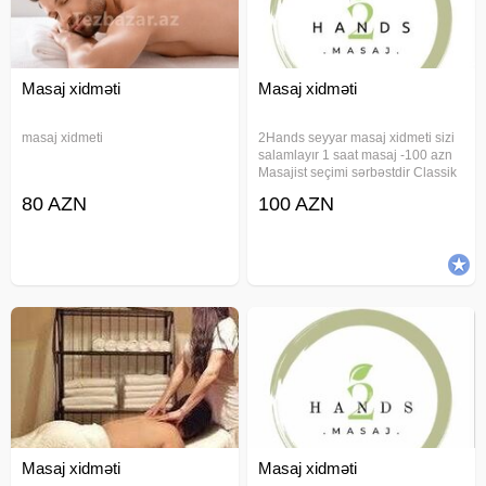
Masaj xidməti
Masaj xidməti
masaj xidmeti
2Hands seyyar masaj xidmeti sizi
salamlayır 1 saat masaj -100 azn
Masajist seçimi sərbəstdir Classik
masaj Sport masaj Relax masaj
80 AZN
100 AZN
Üz masaji Anticelulit masaj
Hicama(elavə odənişli) Zeli(elavə
odənişli) Bankalanma(elavə
Masaj xidməti
Masaj xidməti