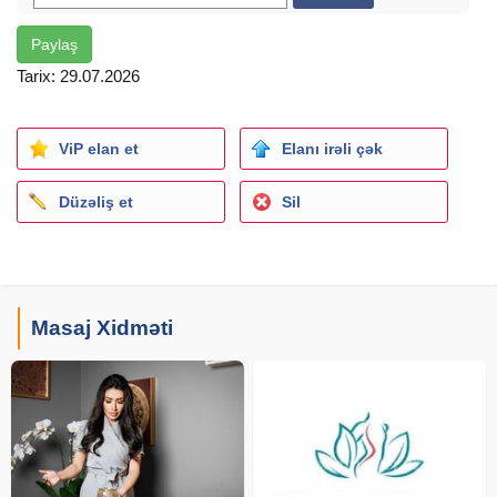
Paylaş
Tarix: 29.07.2026
ViP elan et
Elanı irəli çək
Düzəliş et
Sil
Masaj Xidməti