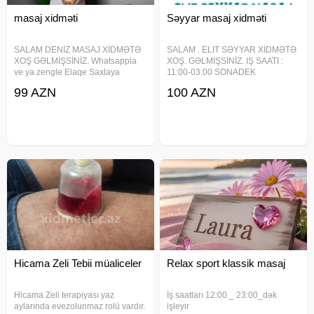
masaj xidməti
Səyyar masaj xidməti
SALAM DENİZ MASAJ XİDMƏTƏ
SALAM . ELIT SƏYYAR XİDMƏTƏ
XOŞ GƏLMİŞSİNİZ. Whatsappla
XOŞ. GƏLMİŞSİNİZ. IŞ SAATI :
ve ya zengle Elaqe Saxlaya
11:00-03:00 SONADEK
bilersiz IŞ SAATI : 11:00-03:00
DIQQETLE OXUYUN (1
99 AZN
100 AZN
SONADEK DIQQETLE OXUYUN
saat)MASAJ - 100 AZN QEYD
(2 SAAT )MASAJ - 120 AZN QEYD
İNTİM YOXDUR RAHATLAMA
İNTİM YOXDUR RAHATLAMA
YOXDUR SIRF MÜALİCƏVİ
YOXDUR SIRF MÜALİCƏVİ
MASAJLARDIR! SPORT & RELAX
MASAJ KLASSİK &
Hicama Zeli Tebii müaliceler
Relax sport klassik masaj
Hicama Zeli terapiyası yaz
İş saatları 12:00 _ 23:00_dək
aylarında evezolunmaz rolü vardır.
işleyir