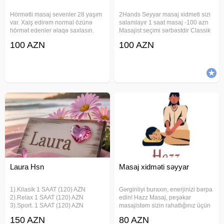
Hörmətli masaj sevenler 28 yaşım
2Hands Seyyar masaj xidmeti sizi
var. Xaiş edirəm normal özünə
salamlayır 1 saat masaj -100 azn
hörmət edenler əlaqə saxlasın.
Masajist seçimi sərbəstdir Classik
Boş boş insanlar narahat etməsin.
masaj Sport masaj Relax masaj
100 AZN
100 AZN
1 saat 100manatdı. Ətraflı məlumat
Üz masaji Anticelulit masaj
almaq istəyənlər əlaqə saxlasın.
Hicama(elavə odənişli) Zeli(elavə
odənişli) Bankalanma(elavə
Laura Hsn
Masaj xidməti səyyar
1).Kilasik 1 SAAT (120) AZN
Gərginliyi buraxın, enerjinizi bərpa
2).Relax 1 SAAT (120) AZN
edin! Hazz Masaj, peşəkar
3).Sport. 1 SAAT (120) AZN
masajistəm sizin rahatlığınız üçün
SEYAR MASAJ Laura HsN 4).Tay
xidmət göstərirəm. Növlər: Klassik
150 AZN
80 AZN
Body 1 SAAT (150) AZN 5).Tib
masaj, idman masajı, stres azaldıcı