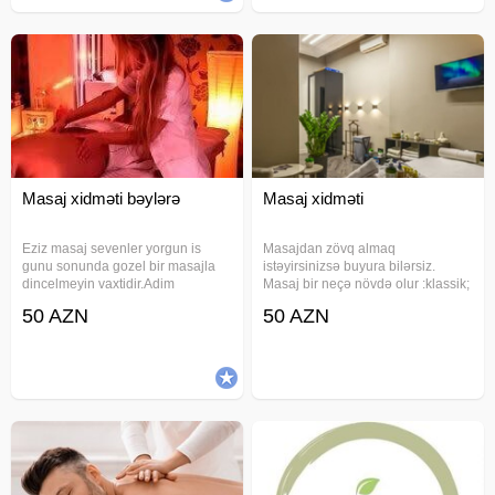
Masaj xidməti bəylərə
Masaj xidməti
Eziz masaj sevenler yorgun is
Masajdan zövq almaq
gunu sonunda gozel bir masajla
istəyirsinizsə buyura bilərsiz.
dincelmeyin vaxtidir.Adim
Masaj bir neçə növdə olur :klassik;
Cemiledi 28 yasim var. Sizi masaja
sport; relaks. Təbii bitki yağları isti
50 AZN
50 AZN
devet edirem. Masajdan sonra ise
yağlar ilə masaj edirəm. Ayaq
dus, cay, kofe ve s. masajin
masajı professional şəkildə
qiymetine daxildir. Whatsapp
edirəm; bütöv bədən masajı yapon
24saat