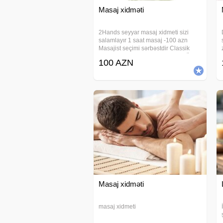
Masaj xidməti
2Hands seyyar masaj xidmeti sizi
salamlayır 1 saat masaj -100 azn
Masajist seçimi sərbəstdir Classik
masaj Sport masaj Relax masaj Üz
100 AZN
masaji Anticelulit masaj Hicama(elavə
odənişli) Zeli(elavə odənişli)
Bankalanma(elavə
Masaj xidməti
masaj xidmeti