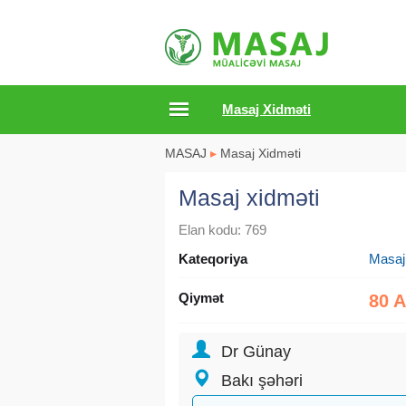
Masaj Xidməti
MASAJ
▸
Masaj Xidməti
Masaj xidməti
Elan kodu: 769
Kateqoriya
Masaj
Qiymət
80 
Dr Günay
Bakı şəhəri