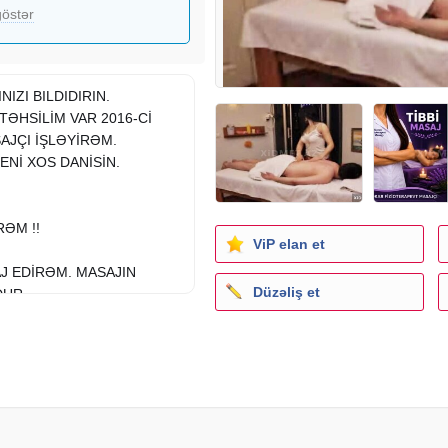
östər
IZI BILDIDIRIN.
ƏHSİLİM VAR 2016-Cİ
AJÇI İŞLƏYİRƏM.
Nİ XOS DANİSİN.
ƏM !!
ViP elan et
J EDİRƏM. MASAJIN
Düzəliş et
DUR
TAKSİ PULU )