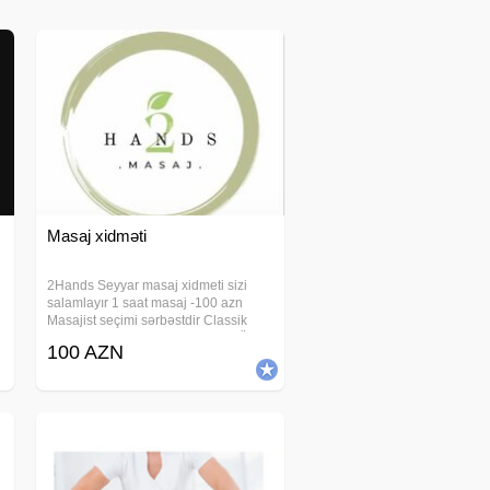
Masaj xidməti
2Hands Seyyar masaj xidmeti sizi
salamlayır 1 saat masaj -100 azn
Masajist seçimi sərbəstdir Classik
masaj Sport masaj Relax masaj Üz
100 AZN
masaji Anticelulit masaj Hicama(elavə
odənişli) Zeli(elavə odənişli)
Bankalanma(elavə