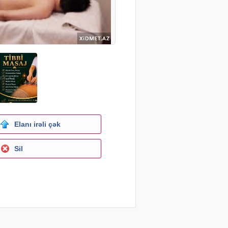
Elanı irəli çək
Sil