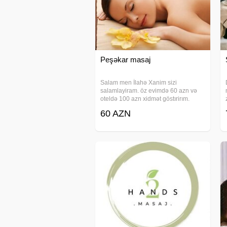
#лечебныймассаж
#masac
#səyyarmasaj
#seyyarmasaj
#müalicəvimasaj
Peşəkar masaj
#bodimasaj
#bodymassage
Salam men İlahə Xanim sizi
#prostatmasaj
salamlayiram. öz evimdə 60 azn və
#masaş
oteldə 100 azn xidmət göstırirım.
Bütün növ masajlar edirəm. 100 faiz
#sportmasaj
60 AZN
razı qalacağınız masaj xidməti
#sportmassage
istəyirsinizsə mənə zəng edin.
#hicama
Rahatlığınız mənimçün
#bankalanmaq
#qanaldirmaq
#hacamat
#хиджама
#zəli
#zeli
#sülük
#пиявка