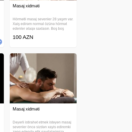
Masaj xidməti
Hörmətli masaj sevenler 28 yaşım var.
Xaiş edirəm normal özünə hörmət
edenler əlaqə saxlasın. Boş boş
insanlar narahat etməsin. 1 saat
100 AZN
100manatdı. Ətraflı məlumat almaq
istəyənlər əlaqə saxlasın.
Masaj xidməti
Dəyərli istirahət etmek istəyən masaj
sevenler öncə sizdən xayis ediremki
zəng edendə etik qaydalarimiza