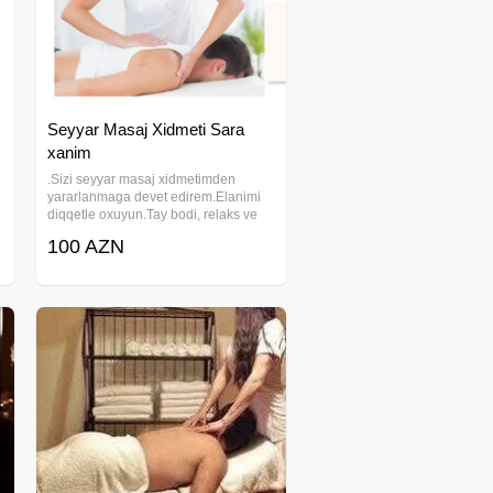
Seyyar Masaj Xidmeti Sara
xanim
.Sizi seyyar masaj xidmetimden
yararlanmaga devet edirem.Elanimi
diqqetle oxuyun.Tay bodi, relaks ve
klassik masajlar edirem.Masaji
100 AZN
bacariram.İsden yorgun gelenler,
r
zamanla yigilib qalan stress ve
bedende soyuqdeymeden