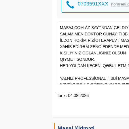
0703591XXX
nömrəni g
MASAJ
.COM.AZ SAYTNDAN GELDIYIN
SALAM MEN DOKTOR GÜNAY. TİBB T
İLDƏN HƏKİM FİZİOTERAPEVT MAS
XAHİS EDİRƏM ZENG EDENDE MEDE
KİSİLİYİNİZ OGLANLİGİNİZ OLSUN
QIYMET SONDUR.
HER YOLDAN KECENİ QƏBUL ETMİR
YALNIZ PROFESSİONAL TİBBİ MASA
KEYFİYYƏTİNƏ GÖRƏ QİYMƏT BU
Tarix: 04.08.2026
MASAJ 1 SAAT ƏRZİNDƏ..
80 MANAT ( BAKİ - NERİMANOV )
‌SİFARİŞLƏ OTELƏ - 150 MANAT + ( 
Masaj Xidməti