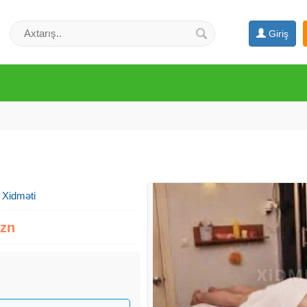
Giriş
 Xidməti
Azn