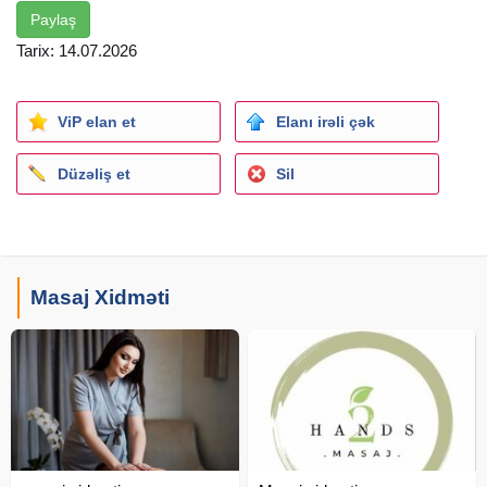
Paylaş
Tarix: 14.07.2026
ViP elan et
Elanı irəli çək
Düzəliş et
Sil
Masaj Xidməti