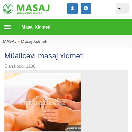
Masaj Xidməti
MASAJ
▸
Masaj Xidməti
Müalicəvi masaj xidməti
Elan kodu: 1290