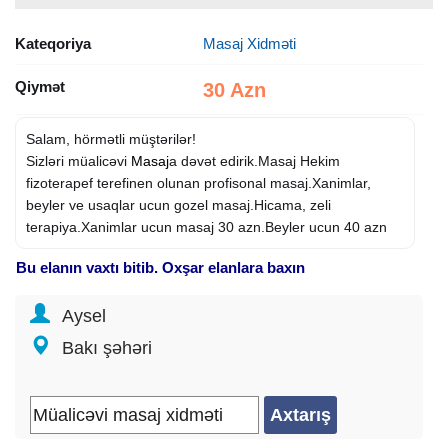
Kateqoriya
Masaj Xidməti
Qiymət
30 Azn
Salam, hörmətli müştərilər!
Sizləri müalicəvi
Masaj
a dəvət edirik.Masaj Hekim
fizoterapef terefinen olunan profisonal masaj.Xanimlar,
beyler ve usaqlar ucun gozel masaj.Hicama, zeli
terapiya.Xanimlar ucun masaj 30 azn.Beyler ucun 40 azn
Bu elanın vaxtı bitib. Oxşar elanlara baxın
Aysel
Bakı şəhəri