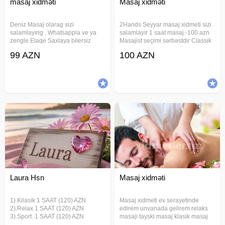
masaj xidməti
Masaj xidməti
Deniz Masaj olarag sizi
2Hands Seyyar masaj xidmeti sizi
salamlayırig . Whatsappla ve ya
salamlayır 1 saat masaj -100 azn
zengle Elaqe Saxlaya bilersiz
Masajist seçimi sərbəstdir Classik
Profesional masajistkalarimizla
masaj Sport masaj Relax masaj
99 AZN
100 AZN
xidmətinizdəyik Sport Klassik
Üz masaji Anticelulit masaj
Relax masaj növləri Siz dəvət edin
Hicama(elavə odənişli) Zeli(elavə
biz gələk. Sifarişlər 1 saat
odənişli) Bankalanma(elavə
öncədən
Laura Hsn
Masaj xidməti
1).Kilasik 1 SAAT (120) AZN
Masaj xidmeti ev serayetinde
2).Relax 1 SAAT (120) AZN
edirem unvanada gelirem relaks
3).Sport. 1 SAAT (120) AZN
masaji tayski masaj klasik masaj
SEYAR MASAJ Laura HsN 4).Tay
masajda sonra dincelmek