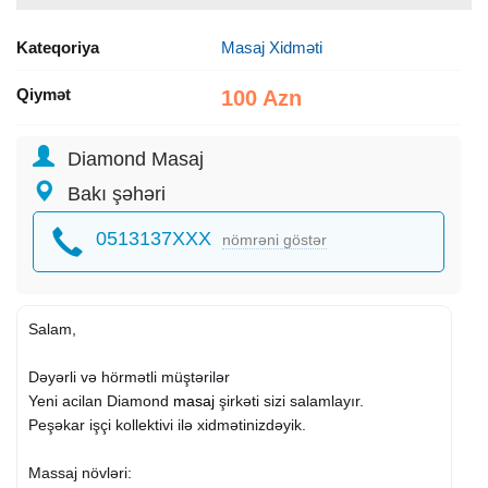
Kateqoriya
Masaj Xidməti
Qiymət
100 Azn
Diamond Masaj
Bakı şəhəri
0513137XXX
nömrəni göstər
Salam,
Dəyərli və hörmətli müştərilər
Yeni acilan Diamond
masaj
şirkəti sizi salamlayır.
Peşəkar işçi kollektivi ilə xidmətinizdəyik.
Massaj növləri: