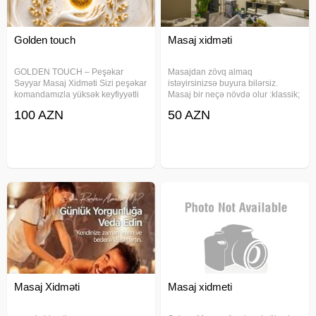
Golden touch
Masaj xidməti
GOLDEN TOUCH – Peşəkar
Masajdan zövq almaq
Səyyar Masaj Xidməti Sizi peşəkar
istəyirsinizsə buyura bilərsiz.
komandamızla yüksək keyfiyyətli
Masaj bir neçə növdə olur :klassik;
masaj xidmətindən faydalanmağa
sport; relaks. Təbii bitki yağları isti
100 AZN
50 AZN
dəvət edirik. 90 dəqiqə Peşəkar
yağlar ilə masaj edirəm. Ayaq
Masaj – cəmi 100 AZN İş
masajı professional şəkildə
saatlarımız: 10:00 – 03:00
edirəm; bütöv bədən masajı yapon
Masaj Xidməti
Masaj xidmeti