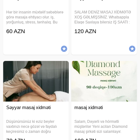
Hər bir insanin müxtəlif səbəblərə
SALAM DENİZ MASAJ XİDMƏTƏ
görə masaja ehtiyacı olur. iş,
XOŞ GƏLMİŞSİNİZ. Whatsappla
yorğunluq, stress, tənhalıq. Bu
Elaqe Saxlaya bilersiz IŞ SAATI :
səbəbləri aradan qaldirmag ucun
11:00-05:00 SONADEK
60 AZN
120 AZN
məhz mənə muraciet ede bilersiz.
DIQQETLE OXUYUN (2 SAAT
Etdiyim masaj nəticəsində
)MASAJ - 120 AZN 90 deqiqesi- 99
bədəninizdə yüngüllük hiss
azn QEYD İNTİM YOXDUR
RAHATLAMA YOXDUR SIRF
MÜALİCƏVİ
Səyyar masaj xidməti
masaj xidməti
Düşünürsünüz ki eziz beyler
Salam, Dəyərli və hörmətli
vaxtınızı necə gözəl və faydalı
müştərilər Yeni acilan Diamond
keçiresiniz o zaman doğru
masaj şirkəti sizi salamlayır.
ünvandasınız.masajdan zövq
Peşəkar işçi kollektivi olaraq