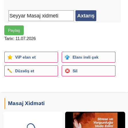
Paylaş
Tarix: 11.07.2026
ViP elan et
Elanı irəli çək
Düzəliş et
Sil
Masaj Xidməti