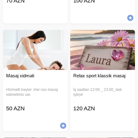
70 AZN
100 AZN
almağı bilən bəyləri masaja dəvət
xidmətinizdəyik. Massaj növləri:
edirəm.Seyyar xidmet gosterilir.
Klassik massaj Relax massaj
Sport massaj Üz massaj Masaj
muddeti:
Masaj xidməti
Relax sport klassik masaj
Hörmətli bəylər .Hər nov masaj
İş saatları 12:00 _ 23:00_dək
xidmetimiz var.
işleyir
50 AZN
120 AZN