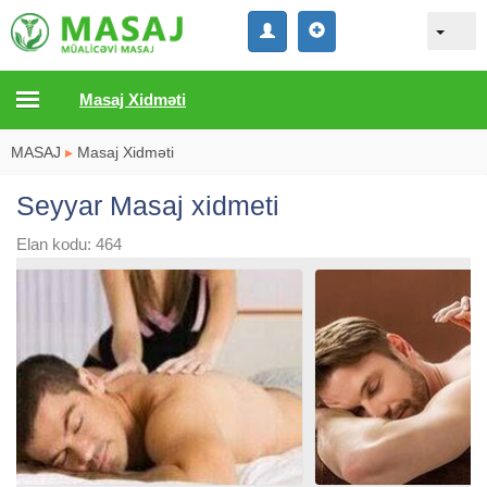
Masaj Xidməti
MASAJ
▸
Masaj Xidməti
Seyyar Masaj xidmeti
Elan kodu: 464