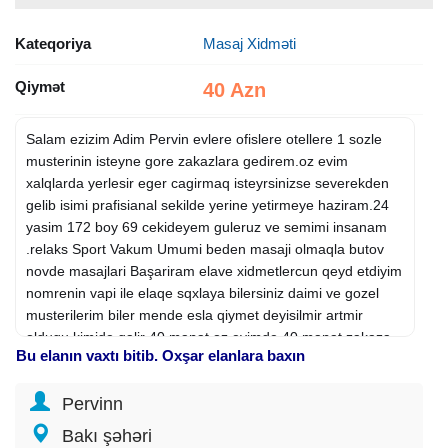
Kateqoriya
Masaj Xidməti
Qiymət
40 Azn
Salam ezizim Adim Pervin evlere ofislere otellere 1 sozle
musterinin isteyne gore zakazlara gedirem.oz evim
xalqlarda yerlesir eger cagirmaq isteyrsinizse severekden
gelib isimi prafisianal sekilde yerine yetirmeye haziram.24
yasim 172 boy 69 cekideyem guleruz ve semimi insanam
.relaks Sport Vakum Umumi beden masaji olmaqla butov
novde masajlari Başariram elave xidmetlercun qeyd etdiyim
nomrenin vapi ile elaqe sqxlaya bilersiniz daimi ve gozel
musterilerim biler mende esla qiymet deyisilmir artmir
oldugu kimide qalir 40 manat oz evimde 40 manat zakaza
Bu elanın vaxtı bitib. Oxşar elanlara baxın
gedende ferq etmir .Rahatliginizi mene emanet ede
bilersiniz.etrafli melumatcun 1 zeng qeder size yaxinam
Pervinn
ozunuzu qoruyn helelik
Bakı şəhəri