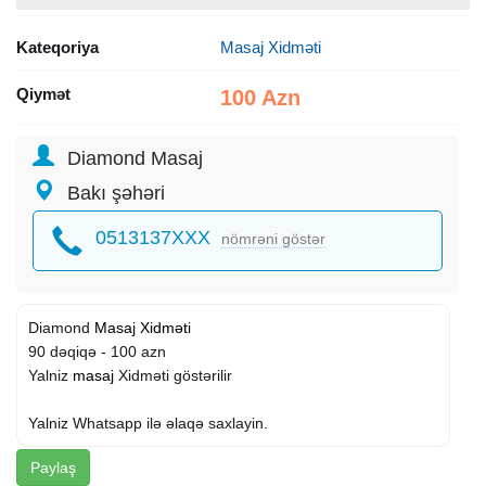
Kateqoriya
Masaj Xidməti
Qiymət
100 Azn
Diamond Masaj
Bakı şəhəri
0513137XXX
nömrəni göstər
Diamond
Masaj Xidməti
90 dəqiqə - 100 azn
Yalniz
masaj
Xidməti göstərilir
Yalniz Whatsapp ilə əlaqə saxlayin.
Paylaş