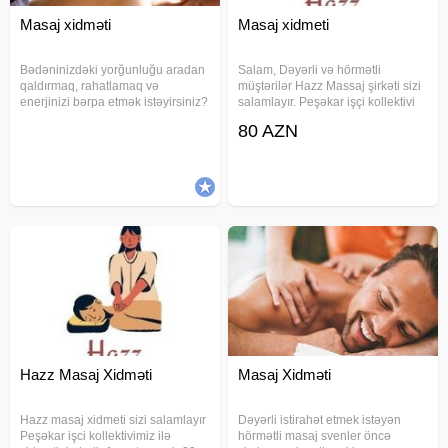
Masaj xidməti
Masaj xidmeti
Bədəninizdəki yorğunluğu aradan
Salam, Dəyərli və hörmətli
qaldırmaq, rahatlamaq və
müştərilər Hazz Massaj şirkəti sizi
enerjinizi bərpa etmək istəyirsiniz?
salamlayır. Peşəkar işçi kollektivi
Sizə yüksək səviyyəli, yumşaq və
ilə xidmətinizdəyik. Massaj növləri:
80 AZN
komfortlu masaj xidmətləri təklif
Klassik massaj Relax massaj
edirəm. 34 yasim var, 1.76 boy
Sport massaj massaj masaj relax
Xidmətlər: Tay-bodi
spa massage
Hazz Masaj Xidməti
Masaj Xidməti
Hazz masaj xidmeti sizi salamlayır
Dəyərli istirahət etmek istəyən
Peşəkar işci kollektivimiz ilə
hörmətli masaj svenler öncə