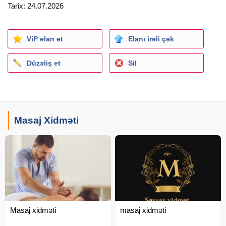
Tarix: 24.07.2026
ViP elan et
Elanı irəli çək
Düzəliş et
Sil
Masaj Xidməti
Masaj xidməti
masaj xidməti