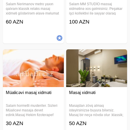
Salam Nerimanov metro yaxın
Salam MM STUDİO massaj
qalıram klassik relaks masaj
xidmətinə xos gəlmisiniz. Peşəkar
xidməti göstərirəm əlavə məlumat
işci kollektivi ilə səyyar olaraq
almaq üçün vaccapa yazın
xidmətinizdəyik. Massaj növləri:
60 AZN
100 AZN
yaxudda zəng edin özüm bəyəm
Klassik massaj Relax massaj
yalnız bəylər narahat etsin gəlsin
Sport massaj İsveç massaj
Massajistlerimiz sifariş əsasında
Müalicəvi masaj xidməti
Masaj xidməti
Salam hormetli musteriler. Sizleri
Masajdan zövq almaq
Müalicəvi masaja devet
istəyirsinizsə buyura bilərsiz.
edirik.Masaj Hekim fizoterapef
Masaj bir neçə növdə olur :klassik;
terefinen olunan profisonal
sport; relaks. Təbii bitki yağları isti
30 AZN
50 AZN
masaj.Hicama, zeli terapiya,
yağlar ilə masaj edirəm. Ayaq
aparat masajlari. Xanimlar ucun
masajı professional şəkildə