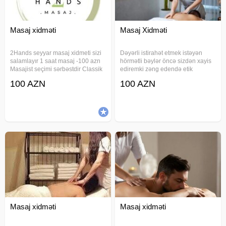
Masaj xidməti
Masaj Xidməti
2Hands seyyar masaj xidmeti sizi
Dəyərli istirahət etmek istəyən
salamlayır 1 saat masaj -100 azn
hörmətli bəylər öncə sizdən xayis
Masajist seçimi sərbəstdir Classik
ediremki zəng edendə etik
masaj Sport masaj Relax masaj
qaydalarimiza riayyət edek mən
100 AZN
100 AZN
Üz masaji Anticelulit masaj
tək isləyirəm əgər sizdə sakit
Hicama(elavə odənişli) Zeli(elavə
səliqəli və prablemsiz unvan
odənişli) Bankalanma(elavə
axtarirsizsa buyrun qonagim olun
Masaj xidməti
Masaj xidməti