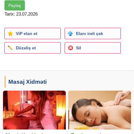
Paylaş
Tarix: 23.07.2026
ViP elan et
Elanı irəli çək
Düzəliş et
Sil
Masaj Xidməti