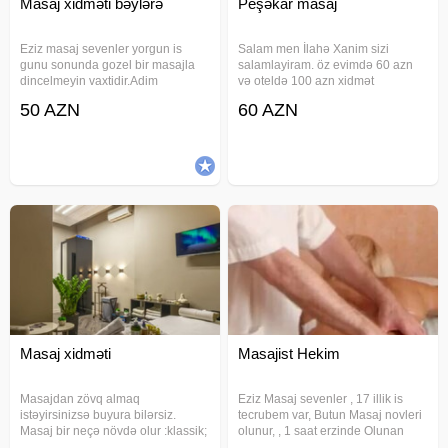
Masaj xidməti bəylərə
Peşəkar masaj
Eziz masaj sevenler yorgun is
Salam men İlahə Xanim sizi
gunu sonunda gozel bir masajla
salamlayiram. öz evimdə 60 azn
dincelmeyin vaxtidir.Adim
və oteldə 100 azn xidmət
Cemiledi 28 yasim var. Sizi masaja
göstırirım. Bütün növ masajlar
50 AZN
60 AZN
devet edirem. Masajdan sonra ise
edirəm. 100 faiz razı qalacağınız
dus, cay, kofe ve s. masajin
masaj xidməti istəyirsinizsə mənə
qiymetine daxildir. Whatsapp
zəng edin. Rahatlığınız mənimçün
24saat
Masaj xidməti
Masajist Hekim
Masajdan zövq almaq
Eziz Masaj sevenler , 17 illik is
istəyirsinizsə buyura bilərsiz.
tecrubem var, Butun Masaj novleri
Masaj bir neçə növdə olur :klassik;
olunur, , 1 saat erzinde Olunan
sport; relaks. Təbii bitki yağları isti
Masajdan tam Razi qalacaqinuza