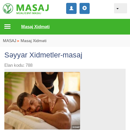
Masaj Xidməti
MASAJ
▸
Masaj Xidməti
Səyyar Xidmetler-masaj
Elan kodu: 788