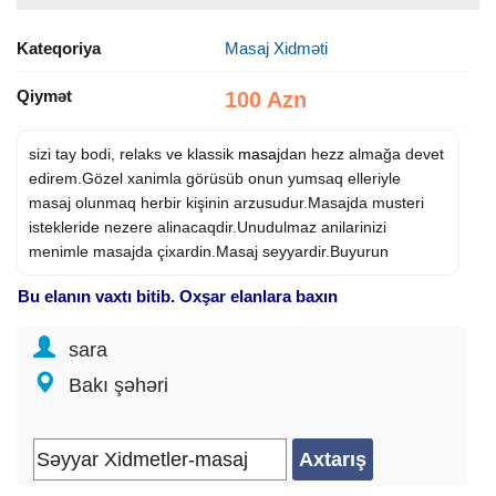
Kateqoriya
Masaj Xidməti
Qiymət
100 Azn
sizi tay bodi, relaks ve klassik
masaj
dan hezz almağa devet
edirem.Gözel xanimla görüsüb onun yumsaq elleriyle
masaj olunmaq herbir kişinin arzusudur.Masajda musteri
istekleride nezere alinacaqdir.Unudulmaz anilarinizi
menimle masajda çixardin.Masaj seyyardir.Buyurun
Bu elanın vaxtı bitib. Oxşar elanlara baxın
sara
Bakı şəhəri