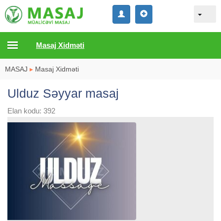
Masaj Xidməti
MASAJ
▸
Masaj Xidməti
Ulduz Səyyar masaj
Elan kodu: 392