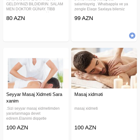
GELDIYINIZI BILDIDIRIN. SALAM
salamlayırig . Whatsappla ve ya
MEN DOKTOR GÜNAY. TİBB
zengle Elaqe Saxlaya bilersiz
TƏHSİLİM VAR 2016-Cİ İLDƏN
Profesional masajistkalarimizla
80 AZN
99 AZN
HƏKİM FİZİOTERAPEVT MASAJÇI
xidmətinizdəyik Sport Klassik
İŞLƏYİRƏM. XAHİS EDİRƏM
Relax masaj növləri Siz dəvət edin
ZENG EDENDE MEDENİ XOS
biz gələk. Sifarişlər 1 saat
DANİSİN. KİSİLİYİNİZ
öncədən
OGLANLİGİNİZ
Seyyar Masaj Xidmeti Sara
Masaj xidməti
xanim
.Sizi seyyar masaj xidmetimden
masaj xidmeti
yararlanmaga devet
edirem.Elanimi diqqetle
oxuyun.Tay bodi, relaks ve klassik
100 AZN
100 AZN
masajlar edirem.Masaji
bacariram.İsden yorgun gelenler,
zamanla yigilib qalan stress ve