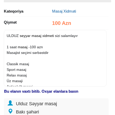
Kateqoriya
Masaj Xidməti
Qiymət
100 Azn
ULDUZ
seyyar
masaj xidmeti
sizi salamlayır
1 saat
masaj
-100 azn
Masajist seçimi sərbəstdir
Classik masaj
Sport masaj
Relax masaj
Üz masaji
Anticelulit masaj
Bu elanın vaxtı bitib. Oxşar elanlara baxın
Xidmət ünvana qəlir:
Ulduz Səyyar masaj
Ev, Hotel və Ofislərə sifarişlər götürülür
Bakı şəhəri
•Sifarişlər 1 saat gabag qötürülür