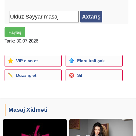
Etik qaydalara riyayət etməyiniz xahiş olunur
Geyd:
Paylaş
İntim yoxdur!!
Body to body yoxdur!!
Tarix: 30.07.2026
Rahatlama yoxdur!!
Sirf masaj xidmetidir
ViP elan et
Elanı irəli çək
Düzəliş et
Sil
Masaj Xidməti