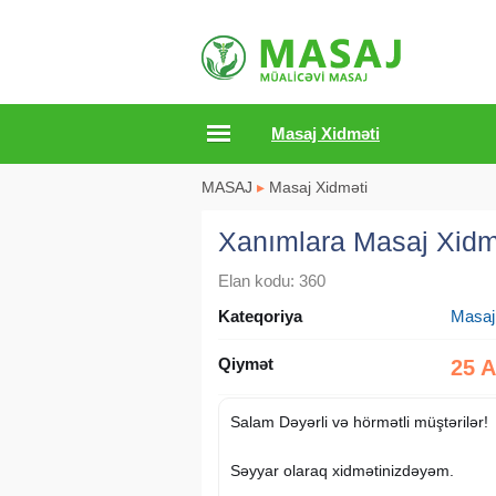
Masaj Xidməti
MASAJ
▸
Masaj Xidməti
Xanımlara Masaj Xidm
Elan kodu: 360
Kateqoriya
Masaj
Qiymət
25 
Salam Dəyərli və hörmətli müştərilər!
Səyyar olaraq xidmətinizdəyəm.