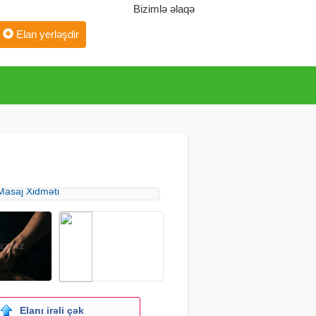
Bizimlə əlaqə
Elan yerləşdir
Elanı irəli çək