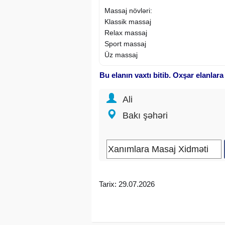
Massaj növləri:
Klassik massaj
Relax massaj
Sport massaj
Üz massaj
Bu elanın vaxtı bitib. Oxşar elanlara
Sifariş əsasında evlerinizdə, hoteldə
və s. xidmət göstərilir.
Ali
İntim Yoxdur
Bakı şəhəri
30 dəqiqə 15 azn
60 dəqiqə 30 azn
90 dəqiqə 40 azn
30 DƏQİQƏ ÖNCƏDƏN ZƏNG EDİN V
Tarix: 29.07.2026