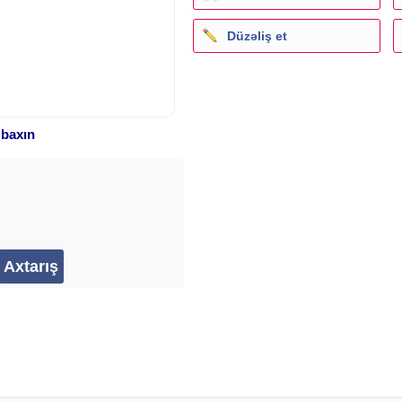
Düzəliş et
 baxın
Ə YA YAZIN.