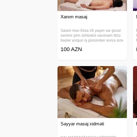
Xanım masaj
Salam mən Elisa 26 yaşım var gözəl
səmimi şirin söhbətcil xanımam Əziz
bəylər yorgun iş günündən sonra sizə
dincəlməyə kömək edəcəyəm Ev ofis
100 AZN
və hotelə sifariş götürülür.
Səyyar masaj xidməti