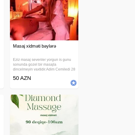
Masaj xidməti bəylərə
Eziz masaj sevenler yorgun is gunu
sonunda gozel bir masajla
n
dincelmeyin vaxtidir.Adim Cemiledi 28
yasim var. Sizi masaja devet edirem.
50 AZN
Masajdan sonra ise dus, cay, kofe ve
s. masajin qiymetine daxildir.
Whatsapp 24saat