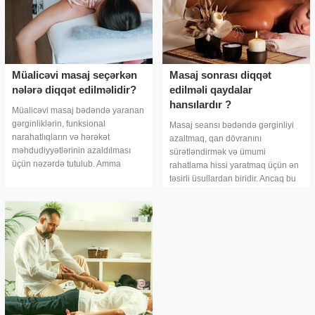
Müalicəvi masaj seçərkən
Masaj sonrası diqqət
nələrə diqqət edilməlidir?
edilməli qaydalar
hansılardır ?
Müalicəvi masaj bədəndə yaranan
gərginliklərin, funksional
Masaj seansı bədəndə gərginliyi
narahatlıqların və hərəkət
azaltmaq, qan dövranını
məhdudiyyətlərinin azaldılması
sürətləndirmək və ümumi
üçün nəzərdə tutulub. Amma
rahatlama hissi yaratmaq üçün ən
nəticənin faydalı olması üçün
təsirli üsullardan biridir. Ancaq bu
masajın düzgün seçilməsi əsas
rahatlamanın uzunmüddətli təsirini
şərtdir. Çünki hə
qorumaq üçün masaj sonrası
mərhələd