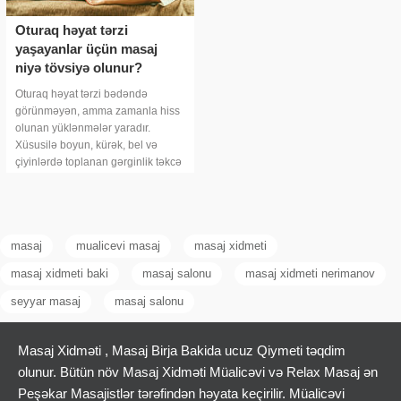
Oturaq həyat tərzi
yaşayanlar üçün masaj
niyə tövsiyə olunur?
Oturaq həyat tərzi bədəndə
görünməyən, amma zamanla hiss
olunan yüklənmələr yaradır.
Xüsusilə boyun, kürək, bel və
çiyinlərdə toplanan gərginlik təkcə
narahatlıq deyil, hərəkət
rahatlığının azalmasına da səbəb
olur. Eyn
masaj
mualicevi masaj
masaj xidmeti
masaj xidmeti baki
masaj salonu
masaj xidmeti nerimanov
seyyar masaj
masaj salonu
Masaj Xidməti , Masaj Birja Bakida ucuz Qiymeti təqdim
olunur. Bütün növ Masaj Xidməti Müalicəvi və Relax Masaj ən
Peşəkar Masajistlər tərəfindən həyata keçirilir. Müalicəvi