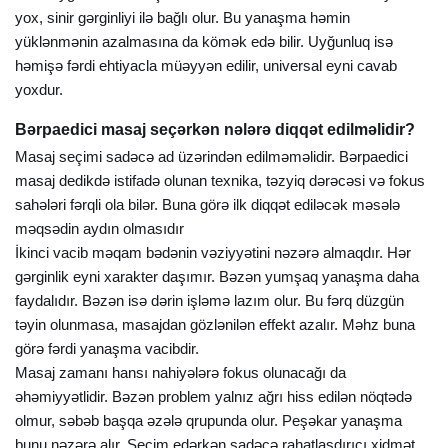
yox, sinir gərginliyi ilə bağlı olur. Bu yanaşma həmin
yüklənmənin azalmasına da kömək edə bilir. Uyğunluq isə
həmişə fərdi ehtiyacla müəyyən edilir, universal eyni cavab
yoxdur.
Bərpaedici masaj seçərkən nələrə diqqət edilməlidir?
Masaj seçimi sadəcə ad üzərindən edilməməlidir. Bərpaedici
masaj dedikdə istifadə olunan texnika, təzyiq dərəcəsi və fokus
sahələri fərqli ola bilər. Buna görə ilk diqqət ediləcək məsələ
məqsədin aydın olmasıdır
İkinci vacib məqam bədənin vəziyyətini nəzərə almaqdır. Hər
gərginlik eyni xarakter daşımır. Bəzən yumşaq yanaşma daha
faydalıdır. Bəzən isə dərin işləmə lazım olur. Bu fərq düzgün
təyin olunmasa, masajdan gözlənilən effekt azalır. Məhz buna
görə fərdi yanaşma vacibdir.
Masaj zamanı hansı nahiyələrə fokus olunacağı da
əhəmiyyətlidir. Bəzən problem yalnız ağrı hiss edilən nöqtədə
olmur, səbəb başqa əzələ qrupunda olur. Peşəkar yanaşma
bunu nəzərə alır. Seçim edərkən sadəcə rahatlaşdırıcı xidmət