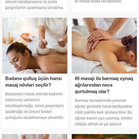
iki metod əzələ rahatlaması,
ümumi rahatlamasına və əzələ
gərginliyin azalması və ümumi
gərginliyinin azalmasına yönəlirsə,
bədən komfortunun artırılması üçü
digəri konkret narahatlıq və
funksional məhdudiyyətlər üzərind
Bədənə qulluq üçün hansı
Əl masajı ilə barmaq oynaq
masaj növləri seçilir?
ağrılarından necə
qurtulmaq olar?
Bərpaedici masaj xidməti bədənin
yüklənmiş sahələrini
Barmaq oynaqlarında yaranan
rahatlaşdırmağa, əzələ gərginliyini
ağrılar gündəlik həyat keyfiyyətinə
azaltmağa və ümumi bədən
ciddi şəkildə təsir göstərə bilər. Bu
qulluğunu dəstəkləməyə yönəldilir.
ağrılar bəzən yazı yazmaq, telefon
Bu masaj növü sadəcə rahatlıq
istifadə etmək və ya sadəcə
hissi yaratmır, toxumaların
əşyaları tutmaq kimi sadə
elastikliyinə
fəaliyyətləri belə çətinləşdirir