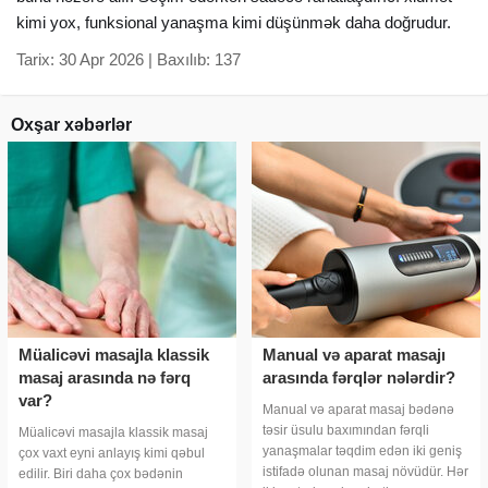
kimi yox, funksional yanaşma kimi düşünmək daha doğrudur.
Tarix: 30 Apr 2026 | Baxılıb: 137
Oxşar xəbərlər
Müalicəvi masajla klassik
Manual və aparat masajı
masaj arasında nə fərq
arasında fərqlər nələrdir?
var?
Manual və aparat masaj bədənə
təsir üsulu baxımından fərqli
Müalicəvi masajla klassik masaj
yanaşmalar təqdim edən iki geniş
çox vaxt eyni anlayış kimi qəbul
istifadə olunan masaj növüdür. Hər
edilir. Biri daha çox bədənin