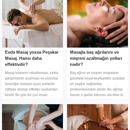
Evdə Masaj yoxsa Peşəkar
Masajla baş ağrılarını və
Masaj. Hansı daha
miqreni azaltmağın yolları
effektivdir?
nədir?
Masaj bədənin rahatlaması, əzələ
Baş ağrısı və miqren insanların
gərginliyinin azalması və psixoloji
gündəlik həyat keyfiyyətini azaldan
tarazlığın bərpası üçün əsrlərdir
ən yayğın sağlamlıq
istifadə olunan effektiv üsullardan
problemlərindən biridir. Bu ağrılar
biridir. Bu gün bir çox insan
bəzən o qədər intensiv ola bilər ki,
istirahət və sağlamlıq məqsədilə
iş və sosial həyatı tamamilə iflic
ya ev şəraitində, y
vəziyyətə sala bilər. Kimyəv