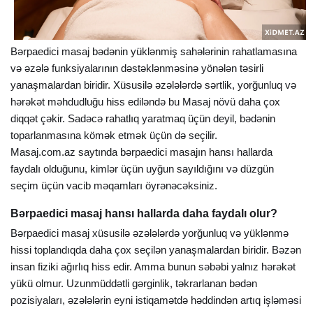
Bərpaedici masaj bədənin yüklənmiş sahələrinin rahatlamasına
və əzələ funksiyalarının dəstəklənməsinə yönələn təsirli
yanaşmalardan biridir. Xüsusilə əzələlərdə sərtlik, yorğunluq və
hərəkət məhdudluğu hiss ediləndə bu
Masaj
növü daha çox
diqqət çəkir. Sadəcə rahatlıq yaratmaq üçün deyil, bədənin
toparlanmasına kömək etmək üçün də seçilir.
Masaj.com.az saytında bərpaedici masajın hansı hallarda
faydalı olduğunu, kimlər üçün uyğun sayıldığını və düzgün
seçim üçün vacib məqamları öyrənəcəksiniz.
Bərpaedici masaj hansı hallarda daha faydalı olur?
Bərpaedici masaj xüsusilə əzələlərdə yorğunluq və yüklənmə
hissi toplandıqda daha çox seçilən yanaşmalardan biridir. Bəzən
insan fiziki ağırlıq hiss edir. Amma bunun səbəbi yalnız hərəkət
yükü olmur. Uzunmüddətli gərginlik, təkrarlanan bədən
pozisiyaları, əzələlərin eyni istiqamətdə həddindən artıq işləməsi