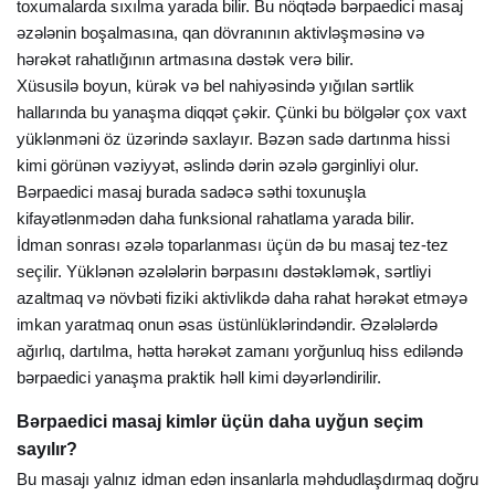
toxumalarda sıxılma yarada bilir. Bu nöqtədə bərpaedici masaj
əzələnin boşalmasına, qan dövranının aktivləşməsinə və
hərəkət rahatlığının artmasına dəstək verə bilir.
Xüsusilə boyun, kürək və bel nahiyəsində yığılan sərtlik
hallarında bu yanaşma diqqət çəkir. Çünki bu bölgələr çox vaxt
yüklənməni öz üzərində saxlayır. Bəzən sadə dartınma hissi
kimi görünən vəziyyət, əslində dərin əzələ gərginliyi olur.
Bərpaedici masaj burada sadəcə səthi toxunuşla
kifayətlənmədən daha funksional rahatlama yarada bilir.
İdman sonrası əzələ toparlanması üçün də bu masaj tez-tez
seçilir. Yüklənən əzələlərin bərpasını dəstəkləmək, sərtliyi
azaltmaq və növbəti fiziki aktivlikdə daha rahat hərəkət etməyə
imkan yaratmaq onun əsas üstünlüklərindəndir. Əzələlərdə
ağırlıq, dartılma, hətta hərəkət zamanı yorğunluq hiss ediləndə
bərpaedici yanaşma praktik həll kimi dəyərləndirilir.
Bərpaedici masaj kimlər üçün daha uyğun seçim
sayılır?
Bu masajı yalnız idman edən insanlarla məhdudlaşdırmaq doğru