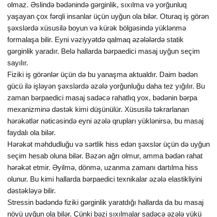
olmaz. Əslində bədənində gərginlik, sıxılma və yorğunluq
yaşayan çox fərqli insanlar üçün uyğun ola bilər. Oturaq iş görən
şəxslərdə xüsusilə boyun və kürək bölgəsində yüklənmə
formalaşa bilir. Eyni vəziyyətdə qalmaq əzələlərdə statik
gərginlik yaradır. Belə hallarda bərpaedici masaj uyğun seçim
sayılır.
Fiziki iş görənlər üçün də bu yanaşma aktualdır. Daim bədən
gücü ilə işləyən şəxslərdə əzələ yorğunluğu daha tez yığılır. Bu
zaman bərpaedici masaj sadəcə rahatlıq yox, bədənin bərpa
mexanizminə dəstək kimi düşünülür. Xüsusilə təkrarlanan
hərəkətlər nəticəsində eyni əzələ qrupları yüklənirsə, bu masaj
faydalı ola bilər.
Hərəkət məhdudluğu və sərtlik hiss edən şəxslər üçün də uyğun
seçim hesab oluna bilər. Bəzən ağrı olmur, amma bədən rahat
hərəkət etmir. Əyilmə, dönmə, uzanma zamanı dartılma hiss
olunur. Bu kimi hallarda bərpaedici texnikalar əzələ elastikliyini
dəstəkləyə bilir.
Stressin bədəndə fiziki gərginlik yaratdığı hallarda da bu masaj
növü uyğun ola bilər. Çünki bəzi sıxılmalar sadəcə əzələ yükü