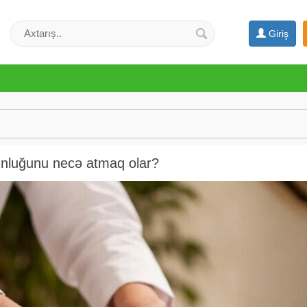
Giriş
unluğunu necə atmaq olar?