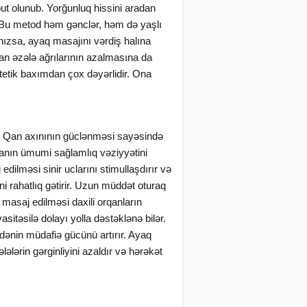
ut olunub. Yorğunluq hissini aradan
r. Bu metod həm gənclər, həm də yaşlı
ınızsa, ayaq masajını vərdiş halına
n əzələ ağrılarının azalmasına da
etik baxımdan çox dəyərlidir. Ona
. Qan axınının güclənməsi sayəsində
sanın ümumi sağlamlıq vəziyyətini
dilməsi sinir uclarını stimullaşdırır və
i rahatlıq gətirir. Uzun müddət oturaq
 masaj edilməsi daxili orqanların
itəsilə dolayı yolla dəstəklənə bilər.
ənin müdafiə gücünü artırır. Ayaq
ələrin gərginliyini azaldır və hərəkət