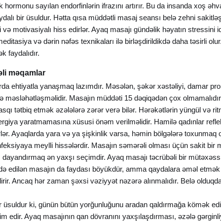
 hormonu sayılan endorfinlərin ifrazını artırır. Bu da insanda xoş əhv
dalı bir üsuldur. Hətta qısa müddətli masaj seansı belə zehni sakitləşdi
li və motivasiyalı hiss edirlər. Ayaq masajı gündəlik həyatın stressini
ditasiya və dərin nəfəs texnikaları ilə birləşdirildikdə daha təsirli olu
k faydalıdır.
əli məqamlar
rda ehtiyatla yanaşmaq lazımdır. Məsələn, şəkər xəstəliyi, damar probl
 məsləhətləşməlidir. Masajın müddəti 15 dəqiqədən çox olmamalıdır 
qı tətbiq etmək əzələlərə zərər verə bilər. Hərəkətlərin yüngül və ri
llergiya yaratmamasına xüsusi önəm verilməlidir. Hamilə qadınlar ref
lər. Ayaqlarda yara və ya şişkinlik varsa, həmin bölgələrə toxunmaq
nfeksiyaya meylli hissələrdir. Masajın səmərəli olması üçün sakit bir
 dayandırmaq ən yaxşı seçimdir. Ayaq masajı təcrübəli bir mütəxəssis 
ində edilən masajın da faydası böyükdür, amma qaydalara əməl etmək v
irir. Ancaq hər zaman şəxsi vəziyyət nəzərə alınmalıdır. Belə olduq
r üsuldur ki, günün bütün yorğunluğunu aradan qaldırmağa kömək edir.
m edir. Ayaq masajının qan dövranını yaxşılaşdırması, əzələ gərginli