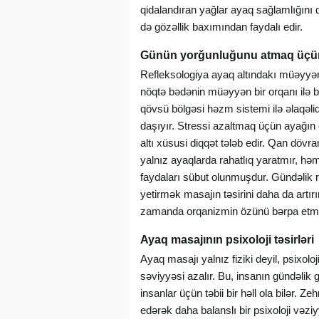
qidalandıran yağlar ayaq sağlamlığın
də gözəllik baxımından faydalı edir.
Günün yorğunluğunu atmaq üçün 
Refleksologiya ayaq altındakı müəyyən n
nöqtə bədənin müəyyən bir orqanı ilə b
qövsü bölgəsi həzm sistemi ilə əlaqəlid
daşıyır. Stressi azaltmaq üçün ayağın
altı xüsusi diqqət tələb edir. Qan dövr
yalnız ayaqlarda rahatlıq yaratmır, həm
faydaları sübut olunmuşdur. Gündəlik re
yetirmək masajın təsirini daha da artır
zamanda orqanizmin özünü bərpa etmə 
Ayaq masajının psixoloji təsirləri
Ayaq masajı yalnız fiziki deyil, psixo
səviyyəsi azalır. Bu, insanın gündəlik
insanlar üçün təbii bir həll ola bilər.
edərək daha balanslı bir psixoloji vəz