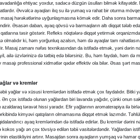
vadanlığa ehtiyac yoxdur, sadəcə düzgün üsulları bilmək kifayətdir
tlardır. Əvvəlcə ayaqları ilıq su ilə yumaq və rahat bir oturma mövq
masaj hərəkətlərinə uyğunlaşmasına kömək edir. Daha sonra barmaq uc
ndirir. Əsasən daban, ayaq qövsü və barmaqların altı diqqət tələb edə
n qatlarına təsir göstərir. Refleks nöqtələrə diqqət yetirmək orqanizm
 olmalıdır ki, həm yorğunluq azalsın, həm də ayaqlar tam rahatlasın
ir. Masaj zamanı nəfəs texnikasından da istifadə etmək, yəni dərin nəf
, ailə üzvlərinizə də tətbiq edə bilərsiniz. Bu, həm faydalı, həm də 
 ev masajı professional xidmətlər qədər effektiv ola bilər. Əsas şərt 
ağlar və kremlər
əbii yağlar və xüsusi kremlərdən istifadə etmək çox faydalıdır. Bitki y
. Ən çox istifadə olunan yağlardan biri lavanda yağıdır, çünki onun sakit
 azaldaraq təravət hissi yaradır. Efir yağlarının aromaterapiya ilə b
tərkibində kimyəvi qatqıların olmamasına diqqət etmək lazımdır. Təhlü
idalandırıcı ayaq kremlərindən də istifadə edirlər. Bu kremlər dərini 
kokos yağı ən çox tövsiyə edilən təbii vasitələrdəndir. Yağlardan isti
nin elastikliyini artırır. Masajdan sonra ayaqların yumşaq və hamar qal