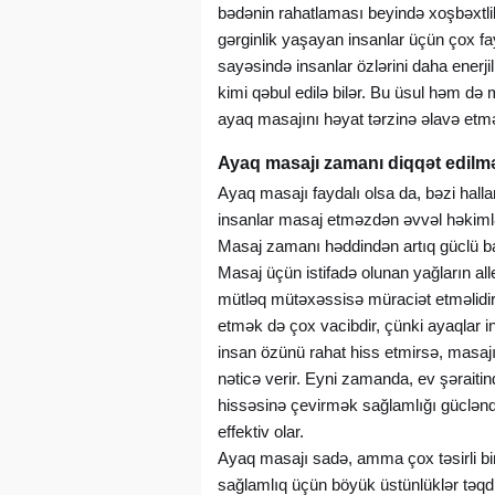
bədənin rahatlaması beyində xoşbəxtlik
gərginlik yaşayan insanlar üçün çox fay
sayəsində insanlar özlərini daha enerji
kimi qəbul edilə bilər. Bu üsul həm də me
ayaq masajını həyat tərzinə əlavə etmə
Ayaq masajı zamanı diqqət edilm
Ayaq masajı faydalı olsa da, bəzi halla
insanlar masaj etməzdən əvvəl həkimlə
Masaj zamanı həddindən artıq güclü bas
Masaj üçün istifadə olunan yağların a
mütləq mütəxəssisə müraciət etməlidir
etmək də çox vacibdir, çünki ayaqlar i
insan özünü rahat hiss etmirsə, masajı
nəticə verir. Eyni zamanda, ev şərait
hissəsinə çevirmək sağlamlığı güclənd
effektiv olar.
Ayaq masajı sadə, amma çox təsirli bi
sağlamlıq üçün böyük üstünlüklər təqdi