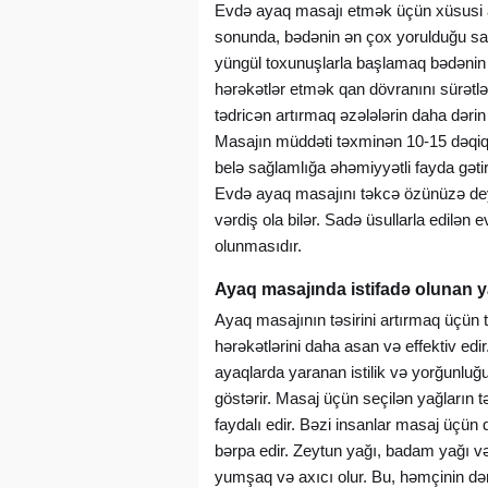
Evdə ayaq masajı etmək üçün xüsusi a
sonunda, bədənin ən çox yorulduğu saa
yüngül toxunuşlarla başlamaq bədənin 
hərəkətlər etmək qan dövranını sürətlə
tədricən artırmaq əzələlərin daha dəri
Masajın müddəti təxminən 10-15 dəqiqə
belə sağlamlığa əhəmiyyətli fayda gətir
Evdə ayaq masajını təkcə özünüzə deyil
vərdiş ola bilər. Sadə üsullarla edilən
olunmasıdır.
Ayaq masajında istifadə olunan y
Ayaq masajının təsirini artırmaq üçün t
hərəkətlərini daha asan və effektiv edir
ayaqlarda yaranan istilik və yorğunluğu
göstərir. Masaj üçün seçilən yağların 
faydalı edir. Bəzi insanlar
masaj
üçün q
bərpa edir. Zeytun yağı, badam yağı və 
yumşaq və axıcı olur. Bu, həmçinin dəri