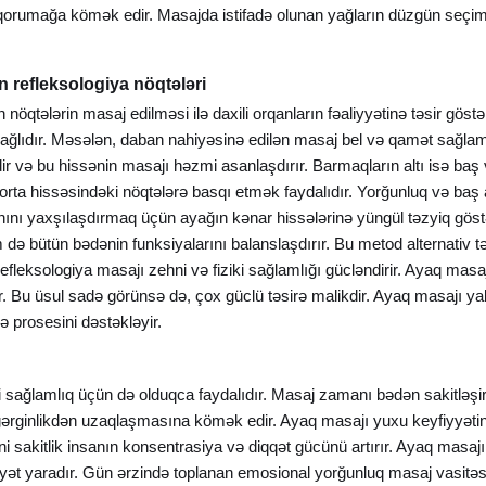
ı qorumağa kömək edir. Masajda istifadə olunan yağların düzgün seç
refleksologiya nöqtələri
öqtələrin masaj edilməsi ilə daxili orqanların fəaliyyətinə təsir göst
ağlıdır. Məsələn, daban nahiyəsinə edilən masaj bel və qamət sağlaml
ir və bu hissənin masajı həzmi asanlaşdırır. Barmaqların altı isə baş v
 orta hissəsindəki nöqtələrə basqı etmək faydalıdır. Yorğunluq və ba
anını yaxşılaşdırmaq üçün ayağın kənar hissələrinə yüngül təzyiq göstər
 də bütün bədənin funksiyalarını balanslaşdırır. Bu metod alternativ t
fleksologiya masajı zehni və fiziki sağlamlığı gücləndirir. Ayaq masaj
ır. Bu üsul sadə görünsə də, çox güclü təsirə malikdir. Ayaq masajı ya
prosesini dəstəkləyir.
loji sağlamlıq üçün də olduqca faydalıdır. Masaj zamanı bədən sakitləş
 gərginlikdən uzaqlaşmasına kömək edir. Ayaq masajı yuxu keyfiyyətin
 Zehni sakitlik insanın konsentrasiya və diqqət gücünü artırır. Ayaq mas
iyyət yaradır. Gün ərzində toplanan emosional yorğunluq masaj vasitəsi