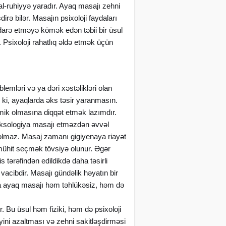
al-ruhiyyə yaradır. Ayaq masajı zehni
rə bilər. Masajın psixoloji faydaları
 idarə etməyə kömək edən təbii bir üsul
r. Psixoloji rahatlıq əldə etmək üçün
emləri və ya dəri xəstəlikləri olan
ki, ayaqlarda əks təsir yaranmasın.
tmik olmasına diqqət etmək lazımdır.
leksologiya masajı etməzdən əvvəl
 olmaz. Masaj zamanı gigiyenaya riayət
 mühit seçmək tövsiyə olunur. Əgər
tərəfindən edildikdə daha təsirli
acibdir. Masajı gündəlik həyatın bir
da ayaq masajı həm təhlükəsiz, həm də
 Bu üsul həm fiziki, həm də psixoloji
yini azaltması və zehni sakitləşdirməsi