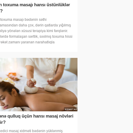
n toxuma masajı hansı üstünlüklər
r?
 toxuma masajı bədənin səthi
lamasından daha çox, dərin qatlarda yığılmış
liyə yönələn xüsusi terapiya kimi fərqlənir.
ərdə formalaşan sərtlik, sıxılmış toxuma hissi
rəkət zamanı yaranan narahatlıqla
nə qulluq üçün hansı masaj növləri
ir?
edici masaj xidməti bədənin yüklənmiş