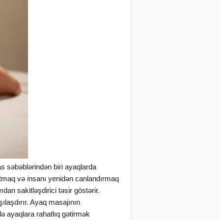
s səbəblərindən biri ayaqlarda
zaltmaq və insanı yenidən canlandırmaq
dan sakitləşdirici təsir göstərir.
ılaşdırır. Ayaq masajının
elə ayaqlara rahatlıq gətirmək