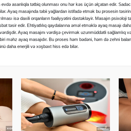
 evdə asanlıqla tətbiq olunması onu hər kəs üçün əlçatan edir. Sadəc
ər. Ayaq masajında təbii yağlardan istifadə etmək bu prosesin təsirini 
lması isə daxili orqanların fəaliyyətini dəstəkləyir. Masajın psixoloji tə
bət təsir edir. Ehtiyatlılıq qaydalarına əməl etməklə ayaq masajı daha
ı bir vərdişdir. Ayaq masajını vərdişə çevirmək uzunmüddətli sağlamlıq v
 biri məhz ayaq masajıdır. Bu proses həm bədəni, həm də zehni balans
ü daha enerjili və xoşbəxt hiss edə bilər.