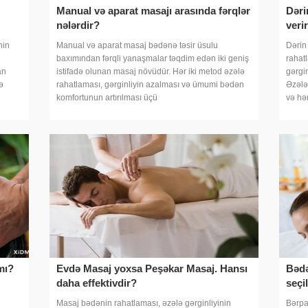
Manual və aparat masajı arasında fərqlər
Dəri
nələrdir?
veri
nin
Manual və aparat masaj bədənə təsir üsulu
Dərin
baxımından fərqli yanaşmalar təqdim edən iki geniş
rahat
an
istifadə olunan masaj növüdür. Hər iki metod əzələ
gərgin
ə
rahatlaması, gərginliyin azalması və ümumi bədən
Əzələl
komfortunun artırılması üçü
və hə
mı?
Evdə Masaj yoxsa Peşəkar Masaj. Hansı
Bədə
daha effektivdir?
seçil
Masaj bədənin rahatlaması, əzələ gərginliyinin
Bərpa