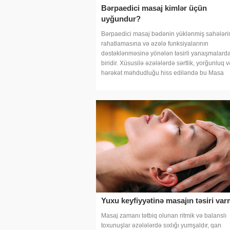
Bərpaedici masaj kimlər üçün
uyğundur?
Bərpaedici masaj bədənin yüklənmiş sahələri
rahatlamasına və əzələ funksiyalarının
dəstəklənməsinə yönələn təsirli yanaşmalard
biridir. Xüsusilə əzələlərdə sərtlik, yorğunluq v
hərəkət məhdudluğu hiss ediləndə bu Masa
Yuxu keyfiyyətinə masajın təsiri var
Masaj zamanı tətbiq olunan ritmik və balanslı
toxunuşlar əzələlərdə sıxlığı yumşaldır, qan