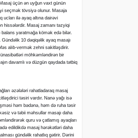
. Masaj üçün ən uyğun vaxt günün
eyi seçmək tövsiyə olunur. Masaja
ları ilə ayaq altına dairəvi
n hissələrdir. Masaj zamanı təzyiqi
də balans yaratmağa kömək edə bilər.
. Gündəlik 10 dəqiqəlik ayaq masajı
əs alıb-vermək zehni sakitləşdirir.
münasibətləri möhkəmləndirən bir
masajın davamlı və düzgün qaydada tətbiq
ağları əzələləri rahatladaraq masaj
ləşdirici təsiri vardır. Nanə yağı isə
irləşməsi həm bədənə, həm də ruha təsir
kəsiz və təbii məhsullar masajı daha
nəmləndirərək quru və çatlamış ayaqları
fadə edildikdə masaj hərəkətləri daha
ması gündəlik rahatlıq gətirir. Dərini