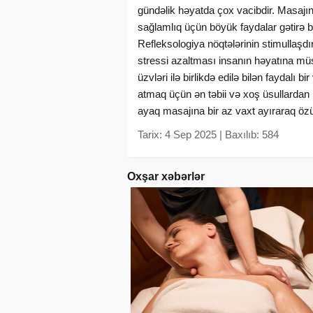
gündəlik həyatda çox vacibdir. Masajın
sağlamlıq üçün böyük faydalar gətirə bil
Refleksologiya nöqtələrinin stimullaşdırı
stressi azaltması insanın həyatına müs
üzvləri ilə birlikdə edilə bilən faydal
atmaq üçün ən təbii və xoş üsullardan
ayaq masajına bir az vaxt ayıraraq özün
Tarix: 4 Sep 2025 | Baxılıb: 584
Oxşar xəbərlər