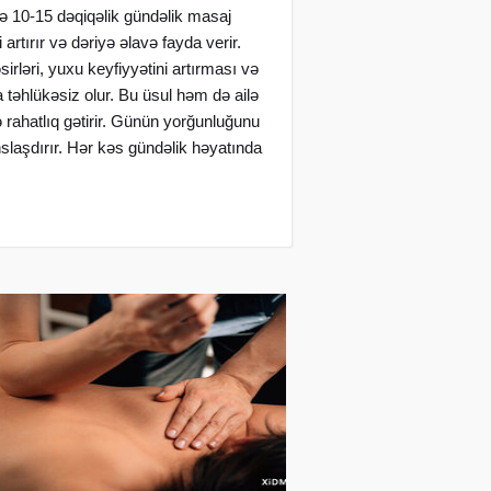
ə 10-15 dəqiqəlik gündəlik masaj
artırır və dəriyə əlavə fayda verir.
sirləri, yuxu keyfiyyətini artırması və
 təhlükəsiz olur. Bu üsul həm də ailə
ə rahatlıq gətirir. Günün yorğunluğunu
laşdırır. Hər kəs gündəlik həyatında