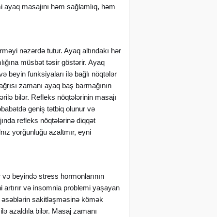
imi ayaq masajını həm sağlamlıq, həm
ərməyi nəzərdə tutur. Ayaq altındakı hər
ığına müsbət təsir göstərir. Ayaq
ə beyin funksiyaları ilə bağlı nöqtələr
ş ağrısı zamanı ayaq baş barmağının
ilə bilər. Refleks nöqtələrinin masajı
əbabətdə geniş tətbiq olunur və
ında refleks nöqtələrinə diqqət
lnız yorğunluğu azaltmır, eyni
ir və beyində stress hormonlarının
i artırır və insomnia problemi yaşayan
ajı əsəblərin sakitləşməsinə kömək
lə azaldıla bilər. Masaj zamanı