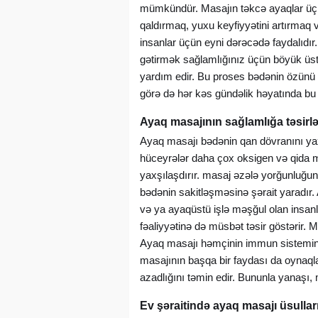
mümkündür. Masajın təkcə ayaqlar üçün
qaldırmaq, yuxu keyfiyyətini artırmaq 
insanlar üçün eyni dərəcədə faydalıdır.
gətirmək sağlamlığınız üçün böyük üs
yardım edir. Bu proses bədənin özünü 
görə də hər kəs gündəlik həyatında bu 
Ayaq masajının sağlamlığa təsirlə
Ayaq masajı bədənin qan dövranını ya
hüceyrələr daha çox oksigen və qida ma
yaxşılaşdırır.
masaj
əzələ yorğunluğunu 
bədənin sakitləşməsinə şərait yaradır.
və ya ayaqüstü işlə məşğul olan insanla
fəaliyyətinə də müsbət təsir göstərir.
Ayaq masajı həmçinin immun sistemini 
masajının başqa bir faydası da oynaqları
azadlığını təmin edir. Bununla yanaşı, 
Ev şəraitində ayaq masajı üsullar