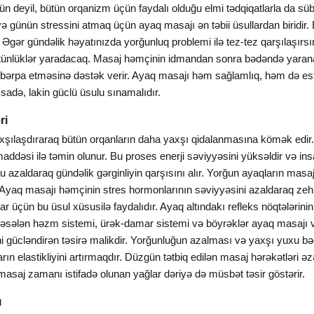
 deyil, bütün orqanizm üçün faydalı olduğu elmi tədqiqatlarla da süb
və günün stressini atmaq üçün ayaq masajı ən təbii üsullardan biridi
 Əgər gündəlik həyatınızda yorğunluq problemi ilə tez-tez qarşılaşırs
tünlüklər yaradacaq. Masaj həmçinin idmandan sonra bədəndə yarana
bərpa etməsinə dəstək verir. Ayaq masajı həm sağlamlıq, həm də est
sadə, lakin güclü üsulu sınamalıdır.
ri
xşılaşdıraraq bütün orqanların daha yaxşı qidalanmasına kömək edir
ddəsi ilə təmin olunur. Bu proses enerji səviyyəsini yüksəldir və in
azaldaraq gündəlik gərginliyin qarşısını alır. Yorğun ayaqların masaj e
 Ayaq masajı həmçinin stres hormonlarının səviyyəsini azaldaraq zehn
r üçün bu üsul xüsusilə faydalıdır. Ayaq altındakı refleks nöqtələrinin
 Məsələn həzm sistemi, ürək-damar sistemi və böyrəklər ayaq masajı vas
gücləndirən təsirə malikdir. Yorğunluğun azalması və yaxşı yuxu bəd
n elastikliyini artırmaqdır. Düzgün tətbiq edilən masaj hərəkətləri əzəl
masaj zamanı istifadə olunan yağlar dəriyə də müsbət təsir göstərir.
ı