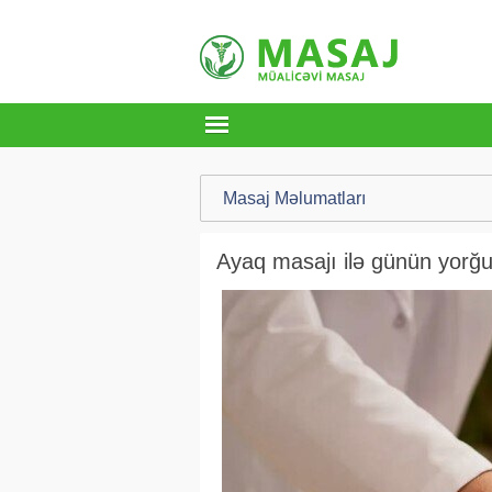
Masaj Məlumatları
Ayaq masajı ilə günün yorğ