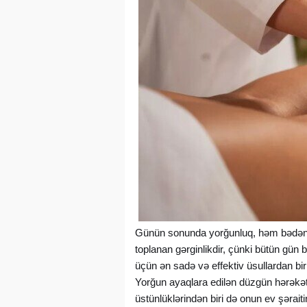
Günün sonunda yorğunluq, həm bədəndə,
toplanan gərginlikdir, çünki bütün gün
üçün ən sadə və effektiv üsullardan biri
Yorğun ayaqlara edilən düzgün hərəkətl
üstünlüklərindən biri də onun ev şəraiti