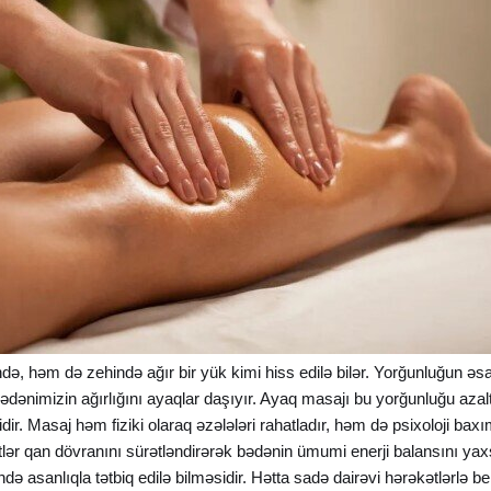
 həm də zehində ağır bir yük kimi hiss edilə bilər. Yorğunluğun əsa
 bədənimizin ağırlığını ayaqlar daşıyır. Ayaq masajı bu yorğunluğu a
dir. Masaj həm fiziki olaraq əzələləri rahatladır, həm də psixoloji baxım
ər qan dövranını sürətləndirərək bədənin ümumi enerji balansını yaxş
ndə asanlıqla tətbiq edilə bilməsidir. Hətta sadə dairəvi hərəkətlərlə b